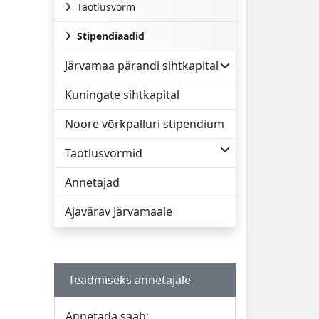
Taotlusvorm
Stipendiaadid
Järvamaa pärandi sihtkapital
Kuningate sihtkapital
Noore võrkpalluri stipendium
Taotlusvormid
Annetajad
Ajavärav Järvamaale
Teadmiseks annetajale
Annetada saab: