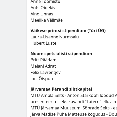
Anne Toomistu
Ants Oidekivi
Aino Linnas
Meelika Välimäe
Väikese printsi stipendium (Türi ÜG)
Laura-Lisanne Nurmsalu
Hubert Luste
Noore spetsialisti stipendium
Britt Päädam
Melani Adrat
Felix Lavrentjev
Joel Õispuu
Järvamaa Pärandi sihtkapital
MTÜ Ambla Selts - Anton Starkopfi loodud
presenteerimiseks kavandi "Latern" elluvii
MTÜ Järvamaa Muuseumi Sõprade Selts - eest
Järva Madise Püha Matteuse kogudus - Doug