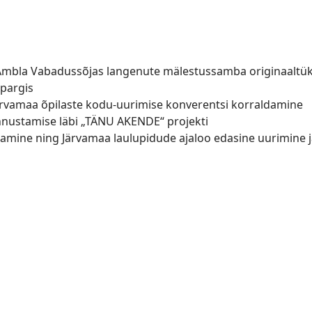
 Ambla Vabadussõjas langenute mälestussamba originaaltü
pargis
rvamaa õpilaste kodu-uurimise konverentsi korraldamine
unnustamise läbi „TÄNU AKENDE“ projekti
damine ning Järvamaa laulupidude ajaloo edasine uurimine 