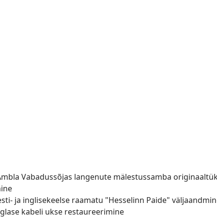
 Ambla Vabadussõjas langenute mälestussamba originaaltü
mine
i- ja inglisekeelse raamatu "Hesselinn Paide" väljaandmi
lase kabeli ukse restaureerimine