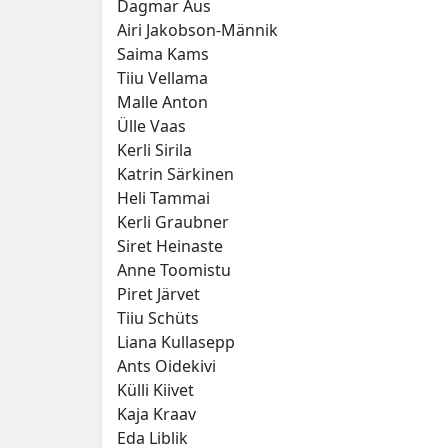
Dagmar Aus
Airi Jakobson-Männik
Saima Kams
Tiiu Vellama
Malle Anton
Ülle Vaas
Kerli Sirila
Katrin Särkinen
Heli Tammai
Kerli Graubner
Siret Heinaste
Anne Toomistu
Piret Järvet
Tiiu Schüts
Liana Kullasepp
Ants Oidekivi
Külli Kiivet
Kaja Kraav
Eda Liblik