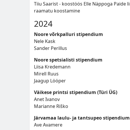
Tiiu Saarist - koostöös Elle Näppoga Paide 
raamatu koostamine
2024
Noore võrkpalluri stipendium
Nele Kask
Sander Perillus
Noore spetsialisti stipendium
Liisa Kredemann
Mirell Ruus
Jaagup Lööper
Väikese printsi stipendium (Türi ÜG)
Anet Ivanov
Marianne Riško
Järvamaa laulu- ja tantsupeo stipendium
Ave Avamere