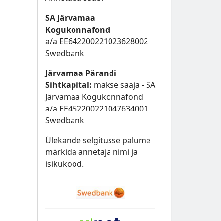
SA Järvamaa
Kogukonnafond
a/a EE642200221023628002
Swedbank
Järvamaa Pärandi
Sihtkapital:
makse saaja - SA
Järvamaa Kogukonnafond
a/a EE452200221047634001
Swedbank
Ülekande selgitusse palume
märkida annetaja nimi ja
isikukood.