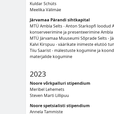
Kuldar Schüts
Meelika Välimäe
Järvamaa Pärandi sihtkapital
MTÜ Ambla Selts - Anton Starkopfi loodud
konserveerimine ja presenteerimine Ambla 
MTÜ Järvamaa Muuseumi Sõprade Selts - Jä
Kalvi Kirspuu - väärikate inimeste elutöö t
Tiiu Saarist - mälestuste kogumine ja koon
materjalide kogumine
2023
Noore võrkpalluri stipendium
Meribel Lehemets
Steven Marti Lillipuu
Noore spetsialisti stipendium
Annela Tammiste