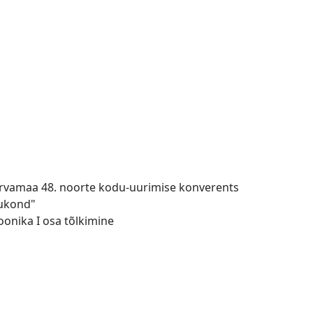
rvamaa 48. noorte kodu-uurimise konverents
gukond"
oonika I osa tõlkimine