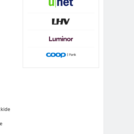
kkide
ne