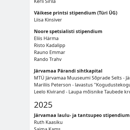
Kerli Sirila
Väikese printsi stipendium (Türi ÜG)
Liisa Kinsiver
Noore spetsialisti stipendium
Eliis Härma
Risto Kadalipp
Rauno Emmar
Rando Trahv
Järvamaa Pärandi sihtkapital
MTÜ Järvamaa Muuseumi Sõprade Selts - Jä
Mariliis Peterson - lavastus "Kogudusteko
Leelo Kivirand - Laupa mõisnike Taubede kr
2025
Järvamaa laulu- ja tantsupeo stipendium
Ruth Kaasiku
Saima Kams