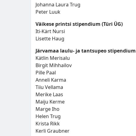
Johanna Laura Trug
Peter Luuk
Väikese printsi stipendium (Türi ÜG)
Iti-Kärt Nursi
Lisette Haug
Järvamaa laulu- ja tantsupeo stipendium
Kätlin Merisalu
Birgit Mihhailov
Pille Paal
Anneli Karma
Tiiu Vellama
Merike Laas
Maiju Kerme
Marge Iho
Helen Trug
Krista Rikk
Kerli Graubner